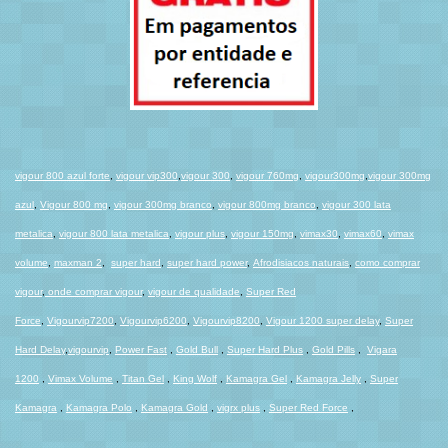
vigour 800 azul forte
,
vigour vip300
,
vigour 300
,
vigour 760mg
,
vigour300mg
,
vigour 300mg
azul
,
Vigour 800 mg
,
vigour 300mg branco
,
vigour 800mg branco
,
vigour 300 lata
metalica
,
vigour 800 lata metalica
,
vigour plus
,
vigour 150mg
,
vimax30
,
vimax60
,
vimax
volume
,
maxman 2
,
super hard
,
super hard power
,
Afrodisiacos naturais
,
como comprar
vigour
,
onde comprar vigour
,
vigour de qualidade
,
Super Red
Force
,
Vigourvip7200
,
Vigourvip6200
,
Vigourvip8200
,
Vigour 1200 super delay
,
Super
Hard Dela
y
,
vigourvip
,
Power Fast
,
Gold Bull
,
Super Hard Plus
,
Gold Pills
,
Vigara
1200
,
Vimax Volume
,
Titan Gel
,
King Wolf
,
Kamagra Gel
,
Kamagra Jelly
,
Super
Kamagra
,
Kamagra Polo
,
Kamagra Gold
,
vigrx plus
,
Super Red Force
,