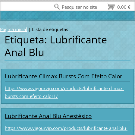
Pesquisar no site
0,00 €
Página inicial
|
Lista de etiquetas
Etiqueta: Lubrificante
Anal Blu
Lubrificante Climax Bursts Com Efeito Calor
https://www.vigourvip.com/products/lubrificante-climax-
bursts-com-efeito-calor1/
Lubrificante Anal Blu Anestésico
https://www.vigourvip.com/products/lubrificante-anal-blu-