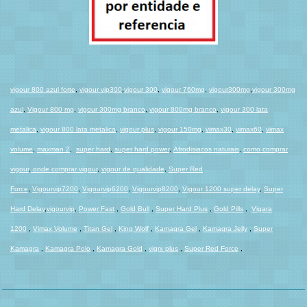
vigour 800 azul forte
,
vigour vip300
,
vigour 300
,
vigour 760mg
,
vigour300mg
,
vigour 300mg
azul
,
Vigour 800 mg
,
vigour 300mg branco
,
vigour 800mg branco
,
vigour 300 lata
metalica
,
vigour 800 lata metalica
,
vigour plus
,
vigour 150mg
,
vimax30
,
vimax60
,
vimax
volume
,
maxman 2
,
super hard
,
super hard power
,
Afrodisiacos naturais
,
como comprar
vigour
,
onde comprar vigour
,
vigour de qualidade
,
Super Red
Force
,
Vigourvip7200
,
Vigourvip6200
,
Vigourvip8200
,
Vigour 1200 super delay
,
Super
Hard Dela
y
,
vigourvip
,
Power Fast
,
Gold Bull
,
Super Hard Plus
,
Gold Pills
,
Vigara
1200
,
Vimax Volume
,
Titan Gel
,
King Wolf
,
Kamagra Gel
,
Kamagra Jelly
,
Super
Kamagra
,
Kamagra Polo
,
Kamagra Gold
,
vigrx plus
,
Super Red Force
,