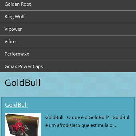
Golden Root
King Wolf
Vipower
Vifire
Performaxx
Gmax Power Caps
GoldBull
GoldBull
GoldBull O que é o GoldBull? GoldBull
é um afrodisíaco que estimula o...