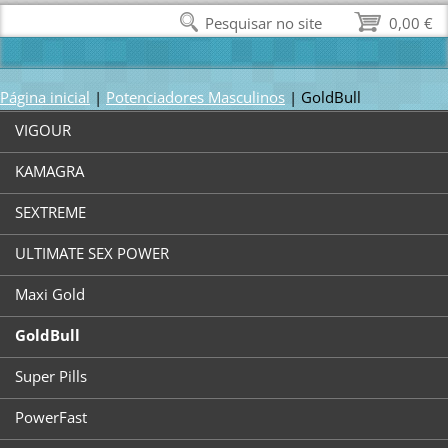
Pesquisar no site
0,00 €
Página inicial
|
Potenciadores Masculinos
|
GoldBull
VIGOUR
KAMAGRA
SEXTREME
ULTIMATE SEX POWER
Maxi Gold
GoldBull
Super Pills
PowerFast