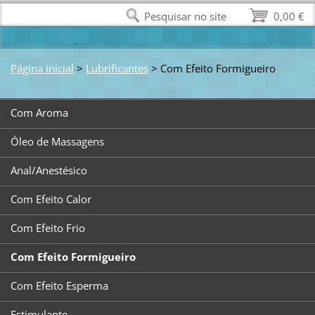
Pesquisar no site
0,00 €
Página inicial
>
Lubrificantes
>
Com Efeito Formigueiro
Com Aroma
Óleo de Massagens
Anal/Anestésico
Com Efeito Calor
Com Efeito Frio
Com Efeito Formigueiro
Com Efeito Esperma
Estimulante