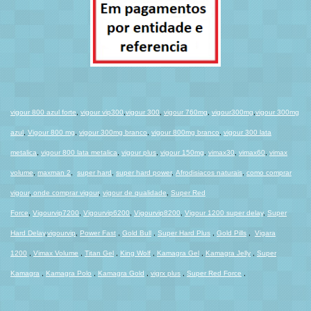
vigour 800 azul forte
,
vigour vip300
,
vigour 300
,
vigour 760mg
,
vigour300mg
,
vigour 300mg
azul
,
Vigour 800 mg
,
vigour 300mg branco
,
vigour 800mg branco
,
vigour 300 lata
metalica
,
vigour 800 lata metalica
,
vigour plus
,
vigour 150mg
,
vimax30
,
vimax60
,
vimax
volume
,
maxman 2
,
super hard
,
super hard power
,
Afrodisiacos naturais
,
como comprar
vigour
,
onde comprar vigour
,
vigour de qualidade
,
Super Red
Force
,
Vigourvip7200
,
Vigourvip6200
,
Vigourvip8200
,
Vigour 1200 super delay
,
Super
Hard Dela
y
,
vigourvip
,
Power Fast
,
Gold Bull
,
Super Hard Plus
,
Gold Pills
,
Vigara
1200
,
Vimax Volume
,
Titan Gel
,
King Wolf
,
Kamagra Gel
,
Kamagra Jelly
,
Super
Kamagra
,
Kamagra Polo
,
Kamagra Gold
,
vigrx plus
,
Super Red Force
,