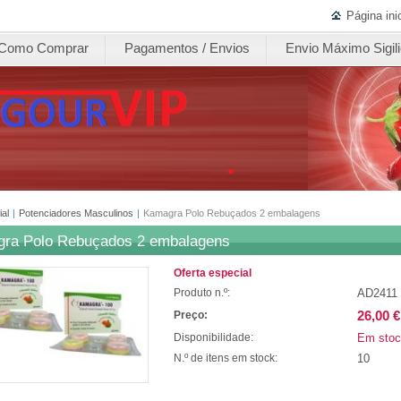
Página inic
Como Comprar
Pagamentos / Envios
Envio Máximo Sigil
ial
|
Potenciadores Masculinos
|
Kamagra Polo Rebuçados 2 embalagens
ra Polo Rebuçados 2 embalagens
Oferta especial
AD2411
Produto n.º:
26,00 €
Preço:
Em stoc
Disponibilidade:
10
N.º de itens em stock: