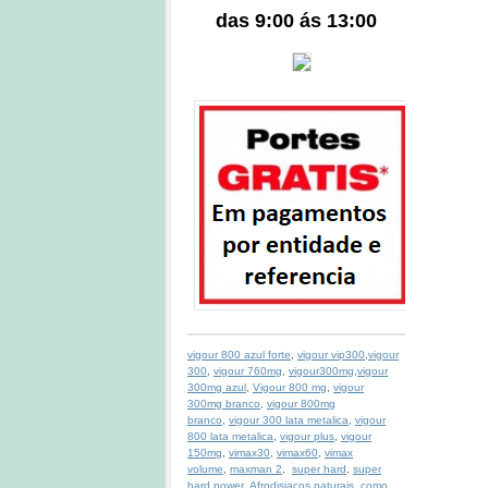
das 9:00 ás 13:00
vigour 800 azul forte
,
vigour vip300
,
vigour
300
,
vigour 760mg
,
vigour300mg
,
vigour
300mg azul
,
Vigour 800 mg
,
vigour
300mg branco
,
vigour 800mg
branco
,
vigour 300 lata metalica
,
vigour
800 lata metalica
,
vigour plus
,
vigour
150mg
,
vimax30
,
vimax60
,
vimax
volume
,
maxman 2
,
super hard
,
super
hard power
,
Afrodisiacos naturais
,
como