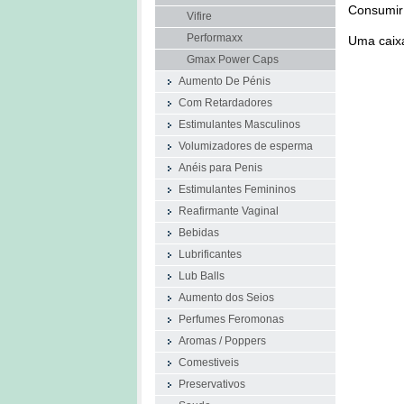
Consumir 
Vifire
Performaxx
Uma caix
Gmax Power Caps
Aumento De Pénis
Com Retardadores
Estimulantes Masculinos
Volumizadores de esperma
Anéis para Penis
Estimulantes Femininos
Reafirmante Vaginal
Bebidas
Lubrificantes
Lub Balls
Aumento dos Seios
Perfumes Feromonas
Aromas / Poppers
Comestiveis
Preservativos