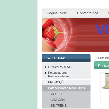
Página inicial
Contacte-nos
Página inic
CATEGORIAS
Kamag
»»NOVIDADES««
Potenciadores
Recomendados
PROMOÇÕES
Potenciadores Masculinos
VIGOUR
KAMAGRA
SEXTREME