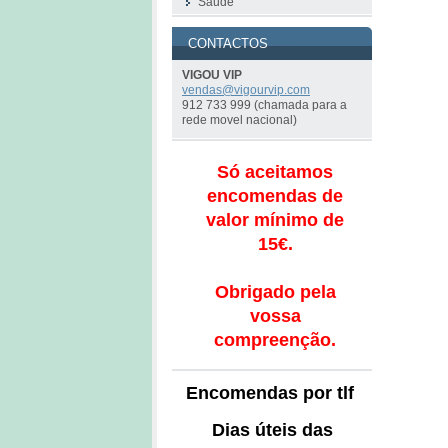
Saude
CONTACTOS
VIGOU VIP
vendas@v
igourvip
.com
912 733 999 (chamada para a
rede movel nacional)
Só aceitamos
encomendas de
valor mínimo de
15€.
Obrigado pela
vossa
compreenção.
Encomendas por tlf
Dias úteis das