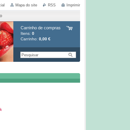
ial
Mapa do site
RSS
Imprimir
io
Carrinho de compras
Itens:
0
Carrinho:
0,00 €
k