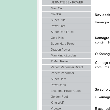
ULTIMATE SEX POWER
Maxi Gold
Novidad
GoldBull
Super Pills
Kamagra 
PowerFast
Super Red Force
Kamagra r
Gold Pills
contém 1
Super Hard Power
Dragon Power
O Kamagr
Man King cápsulas
X Man Power
Começa a 
com uma d
Perfect Performer Direct
Perfect Performer
Super Hard
Powercaps
Se sofre 
Exxtreme Power Caps
O kamagra
Golden Root
King Wolf
É aconsel
Vipower