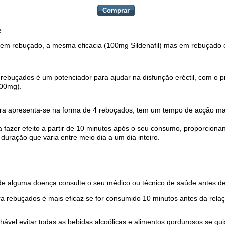
Comprar
e
em rebuçado, a mesma eficacia (100mg Sildenafil) mas em rebuçado 
ebuçados é um potenciador para ajudar na disfunção eréctil, com o pri
00mg).
a apresenta-se na forma de 4 reboçados, tem um tempo de acção mai
fazer efeito a partir de 10 minutos após o seu consumo, proporciona
uração que varia entre meio dia a um dia inteiro.
de alguma doença consulte o seu médico ou técnico de saúde antes 
 rebuçados é mais eficaz se for consumido 10 minutos antes da relaç
hável evitar todas as bebidas alcoólicas e alimentos gordurosos se qui