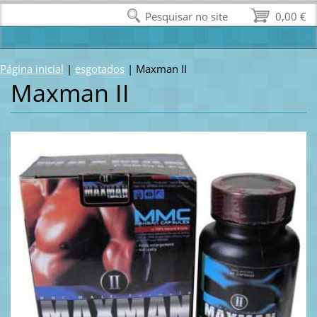
Pesquisar no site
0,00 €
Página inicial
|
esgotados
|
Maxman II
Maxman II