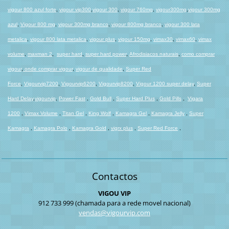
vigour 800 azul forte
,
vigour vip300
,
vigour 300
,
vigour 760mg
,
vigour300mg
,
vigour 300mg
azul
,
Vigour 800 mg
,
vigour 300mg branco
,
vigour 800mg branco
,
vigour 300 lata
metalica
,
vigour 800 lata metalica
,
vigour plus
,
vigour 150mg
,
vimax30
,
vimax60
,
vimax
volume
,
maxman 2
,
super hard
,
super hard power
,
Afrodisiacos naturais
,
como comprar
vigour
,
onde comprar vigour
,
vigour de qualidade
,
Super Red
Force
,
Vigourvip7200
,
Vigourvip6200
,
Vigourvip8200
,
Vigour 1200 super delay
,
Super
Hard Dela
y
,
vigourvip
,
Power Fast
,
Gold Bull
,
Super Hard Plus
,
Gold Pills
,
Vigara
1200
,
Vimax Volume
,
Titan Gel
,
King Wolf
,
Kamagra Gel
,
Kamagra Jelly
,
Super
Kamagra
,
Kamagra Polo
,
Kamagra Gold
,
vigrx plus
,
Super Red Force
,
Contactos
VIGOU VIP
912 733 999 (chamada para a rede movel nacional)
vendas@v
igourvip
.com