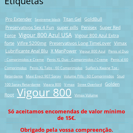
Etiquetas
Pro Extender
Titan Gel
GoldBull
Sextreme black
Preservativos Sex 4 Fun
super pills
Penisex
Super Red
Vigour 800 Azul USA
Force
Vigour 800 Azul Extra
forte
Vifire 5200mg
Preservativos Long TimeLover
Vimax
Lubrificante Anal Blu
X ManPower
Vigour 800 Azul
Penis xl Duo
- Comprimidos e Creme
Penis XL Duo - Comprimidos / Creme
Penis xl 60
Comprimidos
Penis XL Tabs - 60 Comprimidos
Suifan's Kwang Tze -
Retardante
Maxi Erect 907 Spray
Volume Pills - 60 Comprimidos
Stud
Golden
100 Spray Retardante
Vigara 800
V-max
Stree Overlord
Vigour 800
Root
Vimax Volume
Só aceitamos encomendas de valor mínimo
de 15€.
Obrigado pela vossa compreenção.